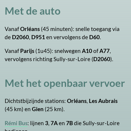
Met de auto
Vanaf
Orléans
(45 minuten): snelle toegang via
de
D2060
,
D951
en vervolgens de
D60
.
Vanaf
Parijs
(1u45): snelwegen
A10
of
A77
,
vervolgens richting Sully-sur-Loire (
D2060
).
Met het openbaar vervoer
Dichtstbijzijnde stations:
Orléans
,
Les Aubrais
(45 km) en
Gien
(25 km).
Rémi Bus
: lijnen
3
,
7A
en
7B
die Sully-sur-Loire