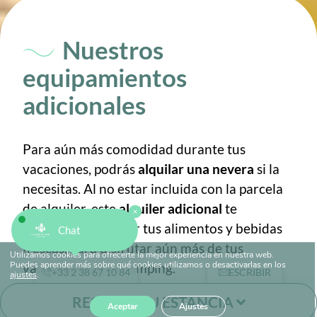
Nuestros
equipamientos
adicionales
Para aún más comodidad durante tus
vacaciones, podrás
alquilar una nevera
si la
necesitas. Al no estar incluida con la parcela
de alquiler, este
alquiler adicional
te
permitirá mantener tus alimentos y bebidas
Chat
frescas, para disfrutar aún más de tus
Utilizamos cookies para ofrecerte la mejor experiencia en nuestra web.
Puedes aprender más sobre qué cookies utilizamos o desactivarlas en los
vacaciones en el camping.
+33 2 38 67 10 84
ESCRIBIR
ajustes
.
RESERVA TU ESTANCIA
¿Tienes
mascotas
y quieres llevarlas contigo
Aceptar
Ajustes