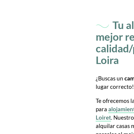
Tu alojamiento con la
mejor re
calidad/
Loira
¿Buscas un
cam
lugar correcto!
Te ofrecemos l
para
alojamient
Loiret
. Nuestr
alquilar casas 