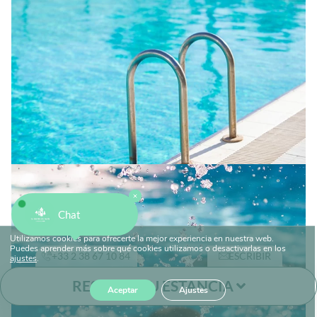
Chat
Utilizamos cookies para ofrecerte la mejor experiencia en nuestra web.
Puedes aprender más sobre qué cookies utilizamos o desactivarlas en los
+33 2 38 67 10 84
ESCRIBIR
ajustes
.
RESERVA TU ESTANCIA
Aceptar
Ajustes