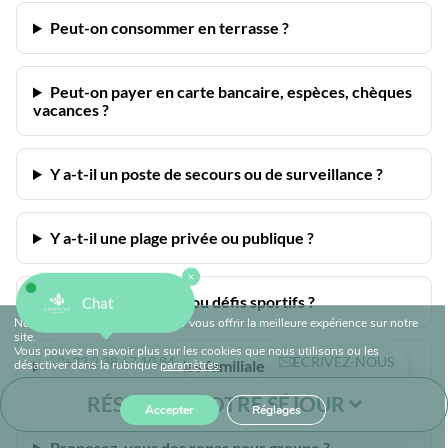
Peut-on consommer en terrasse ?
Peut-on payer en carte bancaire, espèces, chèques
vacances ?
Y a-t-il un poste de secours ou de surveillance ?
Y a-t-il une plage privée ou publique ?
Y a-t-il des tournois ou défis sportifs ?
Chat
Nous utilisons des cookies pour vous offrir la meilleure expérience sur notre
site.
Vous pouvez en savoir plus sur les cookies que nous utilisons ou les
+33 2 38 67 10 84
ECRIVEZ-NOUS
Les soirées sont-elles familiales, festives, ou
désactiver dans la rubrique
paramètres
.
thématiques ?
RÉSERVEZ VOTRE SÉJOUR
Accepter
Réglages
Proposez-vous des repas pour groupe ?